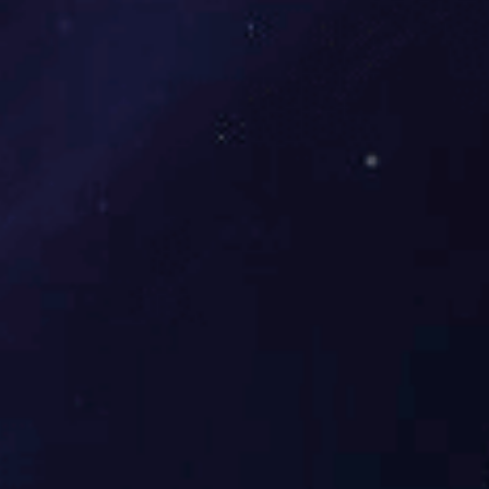
能化工程专业承包资质(贰级)、广东省安全技术防范系统设
计、施工、维修资格证(肆级)、ISO9001、 ISO14001、
OHSAS18001、ISO27001、 连续四年广东省重合同守信用企
业等众多资质，更拥有众多软件著作权。
2013
公司成立于2013年
10
10年服务经验
100
合作客户100+
100