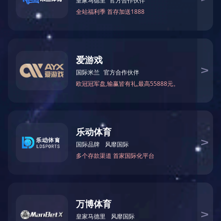
工程案例
进一步了解

国内案例
国外案例
关于我们

关于我们
进一步了解

公司简介
星空体育·星空官方网站
荣誉资质
发展历程