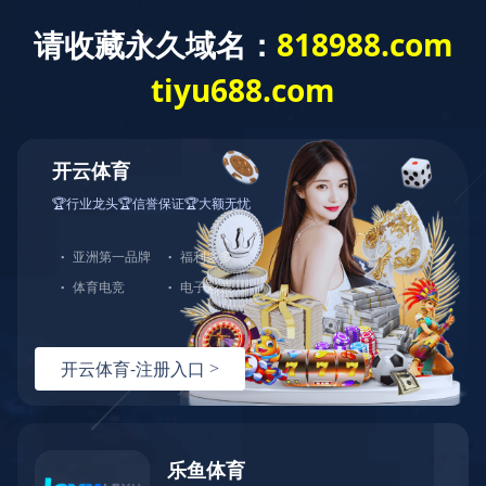
星空体育·星空官方网站
星空体育·星空官方网站-星空体育(中国)
解决方案

解决方案
进一步了解

弱电系统建设及智能化系统
信息安全整体解决方案
安全云解决方案