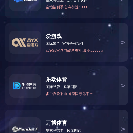
工程案例
进一步了解

国内案例
国外案例
关于我们

关于我们
进一步了解

公司简介
星空体育·星空官方网站
荣誉资质
发展历程