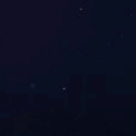
国内工程设计的综合布线系统，采用开放标准和模块化结构，
一般应用于计算机系统和通讯系统中。在工业厂区的综合布线
系统，由于厂区范围广，距离远，为了实现 数据与语音的传
输，主干一般采用光缆传输，语音一般采用大对数字电缆传
输，需根据现场进行设计。
采用综合布线系统，用户能根据实际需要或办公环境的改变，
灵活方便地实现线路的变更和重组，调整构建所需的网络模
式，充分满足用户业务发展的需要；模块化的系统设计提供良