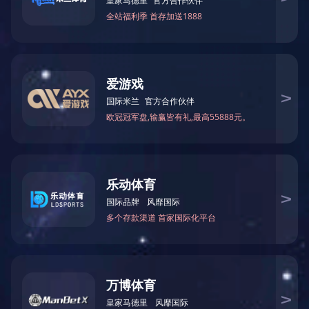
工程案例
进一步了解

国内案例
国外案例
关于我们

关于我们
进一步了解

公司简介
星空体育·星空官方网站
荣誉资质
发展历程