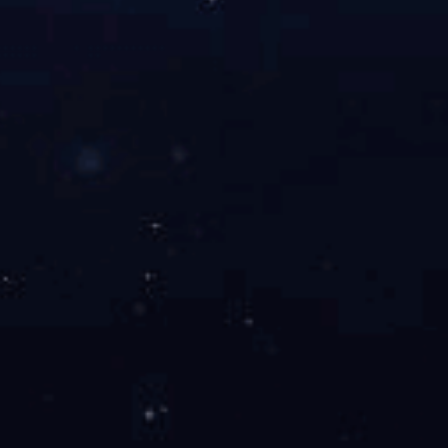
弱电系统建设及智能化系统
信息安全整体解决方案
安全云解
决方案
安全无线网络建设方案
智能化机房建设及动环监测
分
支组网及移动办公
智能化组网解决方案
新闻资讯
星空体育·星空官方网站
行业新闻
工程案例
国内案例
国外案例
关于我们
公司简介
星空体育·星空官方网站
荣誉资质
发展历程
合作品
牌
联系我们
星空体育·星空官方网站-星空体育(中国)
服务热线：
020-87566596
地址：
广州市萝岗区科学城科学大道绿地中央广场E栋2716室