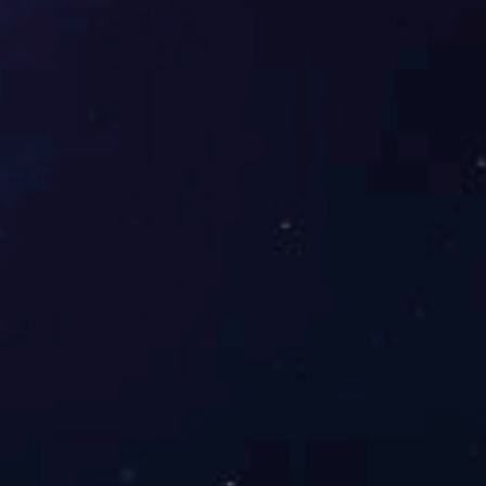
05-10

机房供配电系统方案
众所周知在弱电机房工程中，电气工程是机房的基础系统工
程，其中的供配电系统的可靠性是极高的。本章中提到的项目
信息，是给学校机房工程设计的机房供配电系统方案。 供配
电系统的安全性、可靠性、可维护性和在线扩展性是本次项目
的重点。本项目供电系统计划采用UPS和市电双路供电设计，
基于预算成本考虑，本期项目只做市电配电动力柜及配套供电
线路，并预留UPS配电柜安装位置及UPS供电线路线槽走线空
间。配电线缆、配电柜及相应的电路，以满足用电峰值为其设
计负荷。强弱电分离走线。市电主干配有电路电量检测仪，每
个机柜区域分支主干配置数字电表，可实现单独计费。
上一页
1
下一页
星空体育·星空官方网站-星空体育(中国)
解决方案