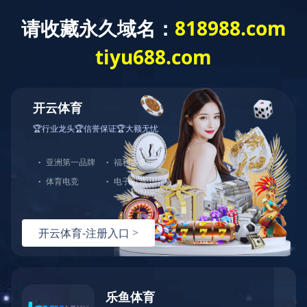
星空体育·星空官方网站
星空体育·星空官方网站-星空体育(中国)
解决方案

解决方案
进一步了解

弱电系统建设及智能化系统
信息安全整体解决方案
安全云解决方案