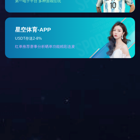
案例3
案例3
上一页
1
下一页
星空体育·星空官方网站-星空体育(中国)
解决方案
弱电系统建设及智能化系统
信息安全整体解决方案
安全云解
决方案
安全无线网络建设方案
智能化机房建设及动环监测
分
支组网及移动办公
智能化组网解决方案
新闻资讯
星空体育·星空官方网站
行业新闻
工程案例
国内案例
国外案例
关于我们
公司简介
星空体育·星空官方网站
荣誉资质
发展历程
合作品
牌
联系我们