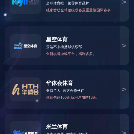
安全无线网络建设方案
智能化机房建设及动环监测
分支组网及移动办公
智能化组网解决方案
新闻资讯

新闻资讯
进一步了解

星空体育·星空官方网站
行业新闻
工程案例
