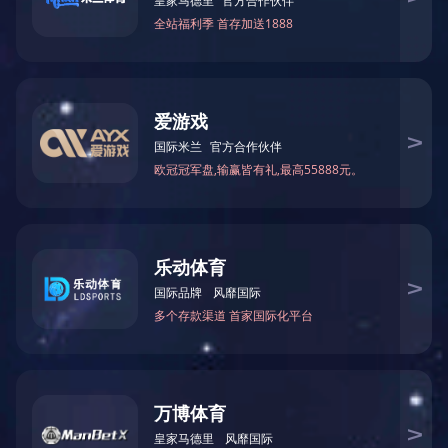
工程案例
进一步了解

国内案例
国外案例
关于我们

关于我们
进一步了解

公司简介
星空体育·星空官方网站
荣誉资质
发展历程