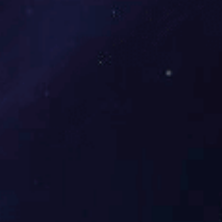
内，构建 安全资源池管
理平台与虚拟安全组件
之间的联动机制，发挥
一体化优势。在云 外，
构建安全资源池与态势
感知平台之间的“云-网-
端”联动体系，从而真正
的实现安全闭环。
快速响应
结合安全设备之间、安
全设备和安全人工服务
之间的智能联动，可 构