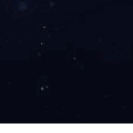
决方案
安全无线网络建设方案
智能化机房建设及动环监测
分
支组网及移动办公
智能化组网解决方案
新闻资讯
星空体育·星空官方网站
行业新闻
工程案例
国内案例
国外案例
关于我们
公司简介
星空体育·星空官方网站
荣誉资质
发展历程
合作品
牌
联系我们
星空体育·星空官方网站-星空体育(中国)
服务热线：
020-87566596
地址：
广州市萝岗区科学城科学大道绿地中央广场E栋2716室