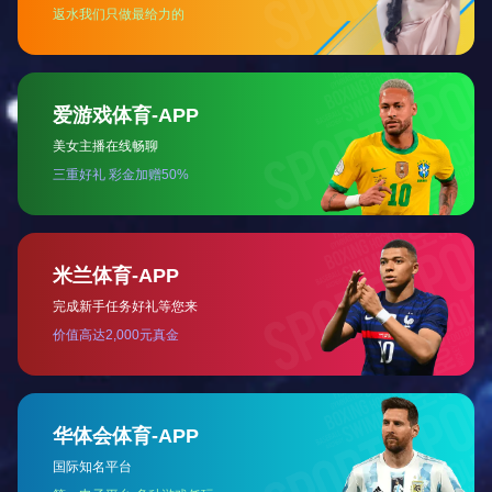

安全云解决方案
分类：
解决方案
发布时间：
2022-07-29 15:49:45
访问量：
0
概要:
概要:
详情
风险与挑战
云计算安全解决方案