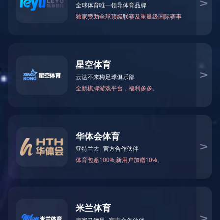
安全无线网络建设方案
智能化机房建设及动环监测
分支组网及移动办公
智能化组网解决方案
新闻资讯

新闻资讯
进一步了解

星空体育·星空官方网站
行业新闻
工程案例
